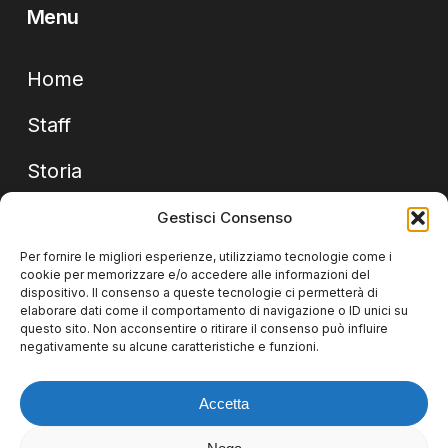
Menu
Home
Staff
Storia
Contatti
Gestisci Consenso
Per fornire le migliori esperienze, utilizziamo tecnologie come i
Contatti rapidi
cookie per memorizzare e/o accedere alle informazioni del
dispositivo. Il consenso a queste tecnologie ci permetterà di
elaborare dati come il comportamento di navigazione o ID unici su
Tel: +39 0575 98 13 36
questo sito. Non acconsentire o ritirare il consenso può influire
negativamente su alcune caratteristiche e funzioni.
Fax: +39 0575 98 48 82
Accetta