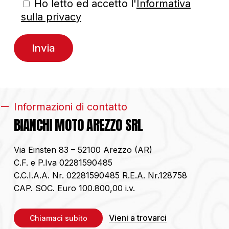
Ho letto ed accetto l'
Informativa
sulla privacy
Informazioni di contatto
BIANCHI MOTO AREZZO SRL
Via Einsten 83 – 52100 Arezzo (AR)
C.F. e P.Iva 02281590485
C.C.I.A.A. Nr. 02281590485 R.E.A. Nr.128758
CAP. SOC. Euro 100.800,00 i.v.
Vieni a trovarci
C
h
i
a
m
a
c
i
s
u
b
i
t
o