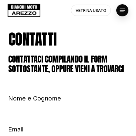
Skip
Menu
to
VETRINA USATO
main
Close
content
Menu
CONTATTI
CONTATTACI COMPILANDO IL FORM
SOTTOSTANTE, OPPURE VIENI A TROVARCI
Nome e Cognome
Email